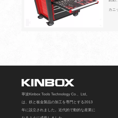
カニ
寧波Kinbox Tools Technology Co.、Ltd。
は、鉄と板金製品の加工を専門とする2013
年に設立されました。近代的で動的な産業に
なるように成長しました...