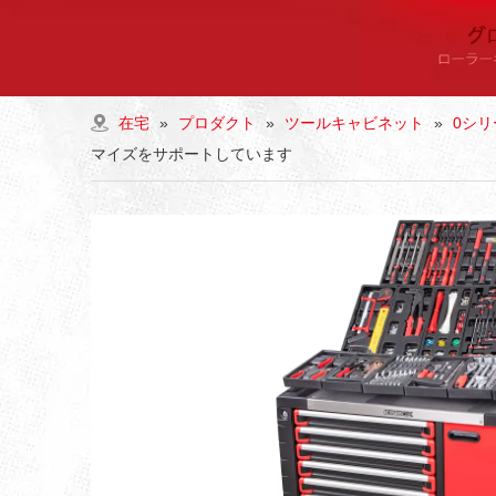
在宅
»
プロダクト
»
ツールキャビネット
»
0シ
マイズをサポートしています