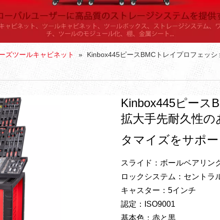
リーズツールキャビネット
»
Kinbox445ピースBMCトレイプロフ
Kinbox445ピ
拡大手先耐久性の
タマイズをサポ
スライド：ボールベアリン
ロックシステム：セントラ
キャスター：5インチ
認定：ISO9001
基本色：赤と黒